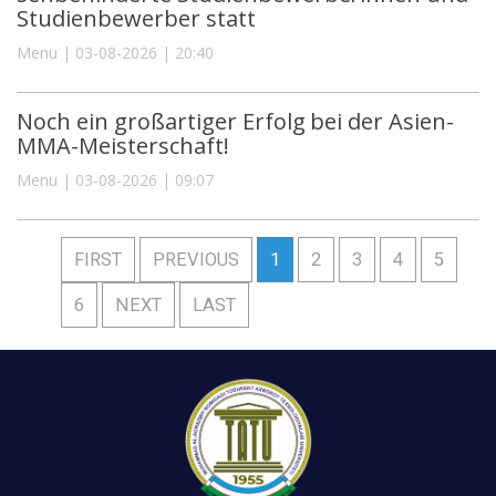
Studienbewerber statt
Menu | 03-08-2026 | 20:40
Noch ein großartiger Erfolg bei der Asien-
MMA-Meisterschaft!
Menu | 03-08-2026 | 09:07
FIRST
PREVIOUS
1
2
3
4
5
6
NEXT
LAST