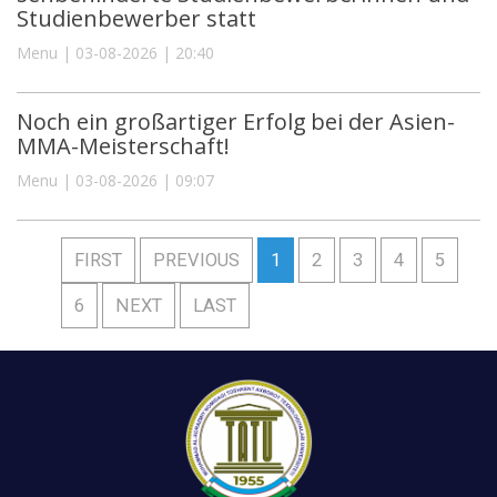
Studienbewerber statt
Menu | 03-08-2026 | 20:40
Noch ein großartiger Erfolg bei der Asien-
MMA-Meisterschaft!
Menu | 03-08-2026 | 09:07
FIRST
PREVIOUS
1
2
3
4
5
6
NEXT
LAST