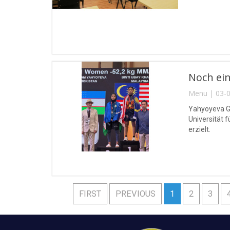
Noch ein
Menu | 03-0
Yahyoyeva Gu
Universität 
erzielt.
FIRST
PREVIOUS
1
2
3