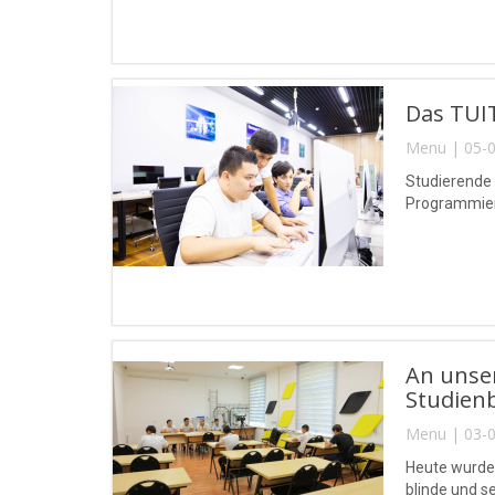
Das TUIT
Menu | 05-0
Studierende
Programmierw
An unse
Studien
Menu | 03-0
Heute wurde
blinde und 