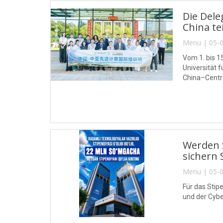
Die Del
China tei
Menu | 05-0
Vom 1. bis 1
Universität
China–Centra
Werden S
sichern 
Menu | 05-0
Für das Stip
und der Cybe