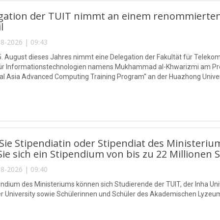
egation der TUIT nimmt an einem renommierten
l
8-2026 | 09:43
5. August dieses Jahres nimmt eine Delegation der Fakultät für Telek
 für Informationstechnologien namens Mukhammad al-Khwarizmi am P
l Asia Advanced Computing Training Program“ an der Huazhong Universi
ie Stipendiatin oder Stipendiat des Ministeriu
Sie sich ein Stipendium von bis zu 22 Millionen 
8-2026 | 09:40
endium des Ministeriums können sich Studierende der TUIT, der Inha Univ
r University sowie Schülerinnen und Schüler des Akademischen Lyzeu