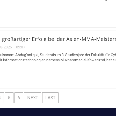
 großartiger Erfolg bei der Asien-MMA-Meister
8-2026 | 09:07
lsanam Abdug‘ani qizi, Studentin im 3. Studienjahr der Fakultät für Cy
für Informationstechnologien namens Mukhammad al-Khwarizmi, hat eine
4
5
6
NEXT
LAST