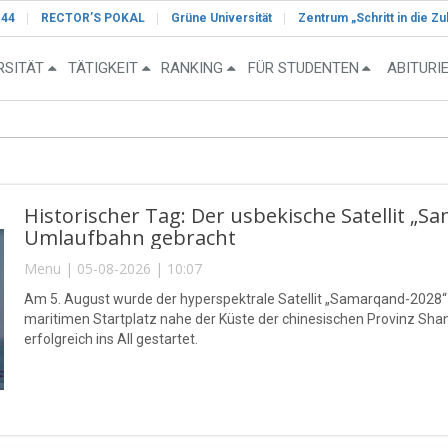
-44
RECTOR’S POKAL
Grüne Universität
Zentrum „Schritt in die Zu
RSITÄT
TÄTIGKEIT
RANKING
FÜR STUDENTEN
ABITURI
Historischer Tag: Der usbekische Satellit „S
Umlaufbahn gebracht
Menu | 05-08-2026 | 10:07
Am 5. August wurde der hyperspektrale Satellit „Samarqand-2028
maritimen Startplatz nahe der Küste der chinesischen Provinz S
erfolgreich ins All gestartet.