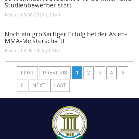
Studienbewerber statt
Menu | 03-08-2026 | 20:40
Noch ein großartiger Erfolg bei der Asien-
MMA-Meisterschaft!
Menu | 03-08-2026 | 09:07
FIRST
PREVIOUS
1
2
3
4
5
6
NEXT
LAST