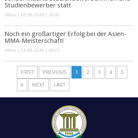
Studienbewerber statt
Menu | 03-08-2026 | 20:40
Noch ein großartiger Erfolg bei der Asien-
MMA-Meisterschaft!
Menu | 03-08-2026 | 09:07
FIRST
PREVIOUS
1
2
3
4
5
6
NEXT
LAST