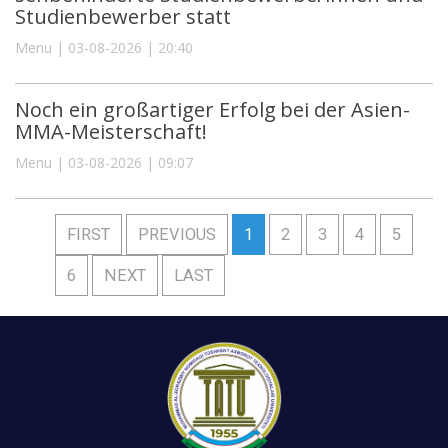
Studienbewerber statt
Menu | 03-08-2026 | 20:40
Noch ein großartiger Erfolg bei der Asien-
MMA-Meisterschaft!
Menu | 03-08-2026 | 09:07
FIRST
PREVIOUS
1
2
3
4
5
6
NEXT
LAST