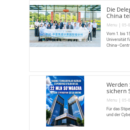
Die Del
China tei
Menu | 05-0
Vom 1. bis 1
Universität
China–Centra
Werden S
sichern 
Menu | 05-0
Für das Stip
und der Cybe