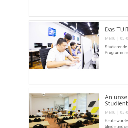
Das TUIT
Menu | 05-0
Studierende
Programmierw
An unse
Studien
Menu | 03-0
Heute wurde
blinde und 