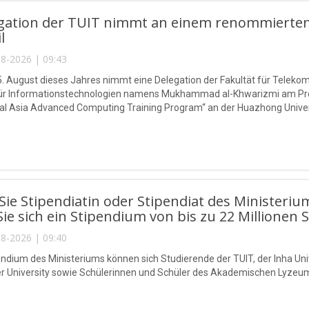
egation der TUIT nimmt an einem renommierten
l
8-2026 | 09:43
5. August dieses Jahres nimmt eine Delegation der Fakultät für Telek
 für Informationstechnologien namens Mukhammad al-Khwarizmi am P
l Asia Advanced Computing Training Program“ an der Huazhong Universi
ie Stipendiatin oder Stipendiat des Ministeriu
Sie sich ein Stipendium von bis zu 22 Millionen 
8-2026 | 09:40
endium des Ministeriums können sich Studierende der TUIT, der Inha Univ
r University sowie Schülerinnen und Schüler des Akademischen Lyzeu