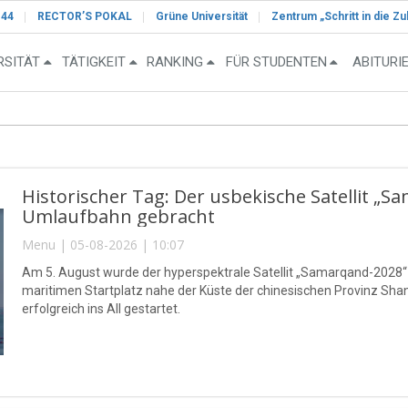
-44
RECTOR’S POKAL
Grüne Universität
Zentrum „Schritt in die Zu
RSITÄT
TÄTIGKEIT
RANKING
FÜR STUDENTEN
ABITURI
Historischer Tag: Der usbekische Satellit „S
Umlaufbahn gebracht
Menu | 05-08-2026 | 10:07
Am 5. August wurde der hyperspektrale Satellit „Samarqand-2028
maritimen Startplatz nahe der Küste der chinesischen Provinz S
erfolgreich ins All gestartet.