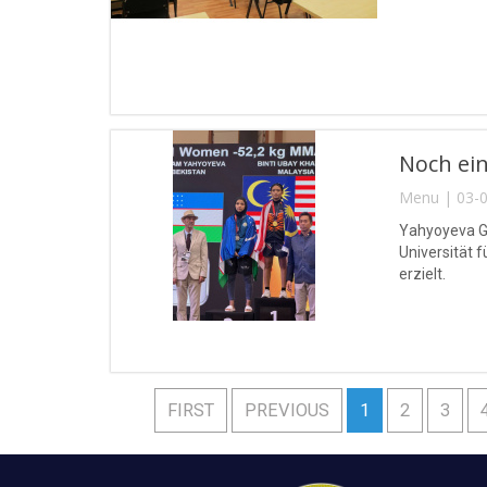
Noch ein
Menu | 03-0
Yahyoyeva Gu
Universität 
erzielt.
FIRST
PREVIOUS
1
2
3