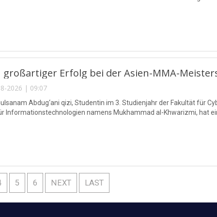
 großartiger Erfolg bei der Asien-MMA-Meister
8-2026 | 09:07
lsanam Abdug‘ani qizi, Studentin im 3. Studienjahr der Fakultät für Cy
für Informationstechnologien namens Mukhammad al-Khwarizmi, hat eine
4
5
6
NEXT
LAST