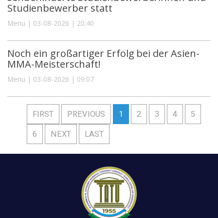
Studienbewerber statt
Menu | 03-08-2026 | 20:40
Noch ein großartiger Erfolg bei der Asien-
MMA-Meisterschaft!
Menu | 03-08-2026 | 09:07
FIRST
PREVIOUS
1
2
3
4
5
6
NEXT
LAST