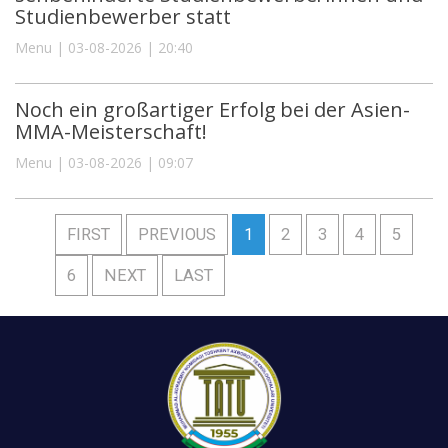
Studienbewerber statt
Menu | 03-08-2026 | 20:40
Noch ein großartiger Erfolg bei der Asien-
MMA-Meisterschaft!
Menu | 03-08-2026 | 09:07
FIRST
PREVIOUS
1
2
3
4
5
6
NEXT
LAST