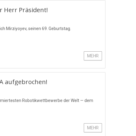
 Herr Präsident!
ich Mirziyoyev, seinen 69. Geburtstag.
MEHR
SA aufgebrochen!
ommiertesten Robotikwettbewerbe der Welt — dem
MEHR