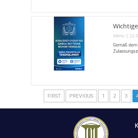
Wichtige
Menu | 22-0
Gemäß dem Be
Zulassungsza
FIRST
PREVIOUS
1
2
3
K