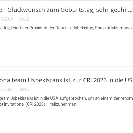
en Glückwunsch zum Geburtstag, sehr geehrter
7-2026 | 09:22
. Juli, feiert der Präsident der Republik Usbekistan, Shavkat Miromonov
onalteam Usbekistans ist zur CRI 2026 in die U
7-2026 | 09:16
lteam Usbekistans ist in die USA aufgebrochen, um an einem der ren
t Invitational (CRI 2026) — teilzunehmen.