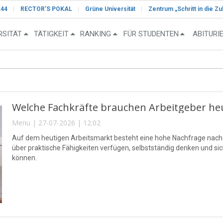
-44
RECTOR’S POKAL
Grüne Universität
Zentrum „Schritt in die Zu
RSITÄT
TÄTIGKEIT
RANKING
FÜR STUDENTEN
ABITURI
Welche Fachkräfte brauchen Arbeitgeber he
Menu | 27-07-2026 | 12:02
Auf dem heutigen Arbeitsmarkt besteht eine hohe Nachfrage nach
über praktische Fähigkeiten verfügen, selbstständig denken und si
können.