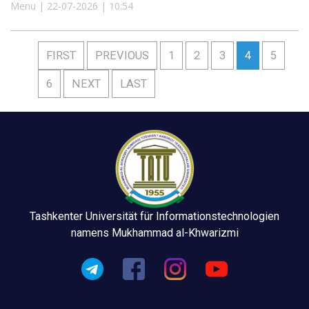
Menu | 22-07-2026 | 10:54
FIRST
PREVIOUS
1
2
3
4
5
6
NEXT
LAST
Tashkenter Universität für Informationstechnologien
namens Mukhammad al-Khwarizmi