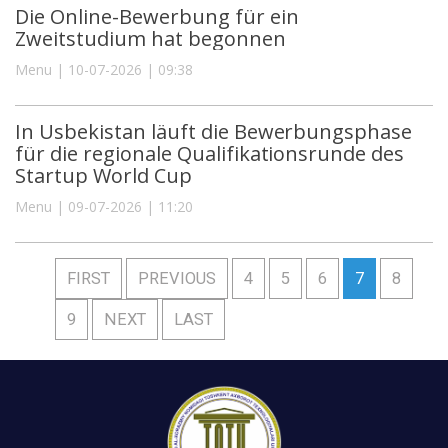
Die Online-Bewerbung für ein
Zweitstudium hat begonnen
Menu | 10-07-2026 | 09:38
In Usbekistan läuft die Bewerbungsphase
für die regionale Qualifikationsrunde des
Startup World Cup
Menu | 09-07-2026 | 11:20
FIRST
PREVIOUS
4
5
6
7
8
9
NEXT
LAST