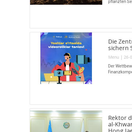
pflanzten Se
Die Zent
sichern 
Menu | 26-0
Der Wettbewe
Finanzkompet
Rektor 
al-Khwa
Hong Jae