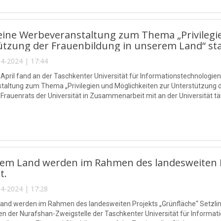
eine Werbeveranstaltung zum Thema „Privilegi
tzung der Frauenbildung in unserem Land“ sta
4-2024 | 17:44
 April fand an der Taschkenter Universität für Informationstechnolo
altung zum Thema „Privilegien und Möglichkeiten zur Unterstützung de
es Frauenrats der Universität in Zusammenarbeit mit an der Universität t
rem Land werden im Rahmen des landesweiten Pr
t.
4-2024 | 17:28
and werden im Rahmen des landesweiten Projekts „Grünfläche“ Setzlinge
en der Nurafshan-Zweigstelle der Taschkenter Universität für Infor