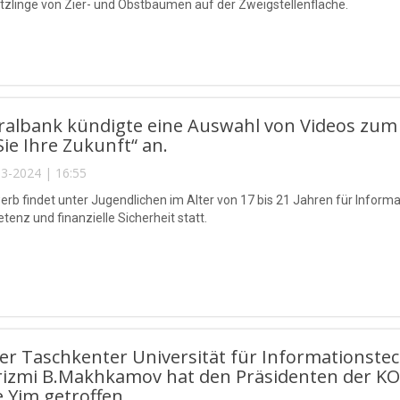
tzlinge von Zier- und Obstbäumen auf der Zweigstellenfläche.
ralbank kündigte eine Auswahl von Videos zum
Sie Ihre Zukunft“ an.
3-2024 | 16:55
rb findet unter Jugendlichen im Alter von 17 bis 21 Jahren für Inform
enz und finanzielle Sicherheit statt.
der Taschkenter Universität für Information
rizmi B.Makhkamov hat den Präsidenten der KO
 Yim getroffen.