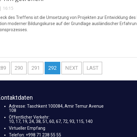
| 16:15
ck des Treffens ist die Umsetzung von Projekten zur Entwicklung des
tion moderner Bildungskurse auf der Grundlage ausländischer Erfahrung
ionsprozesses.
289
290
291
292
NEXT
LAST
ontaktdaten
Adresse: Taschkent 100084, Amir Temur Avenue
108
Öffentlicher Verkehr:
10, 17, 19, 24, 38, 51, 60, 67, 72, 93, 115, 140
Virtueller Empfang
Telefon: +998 71 238 55 55