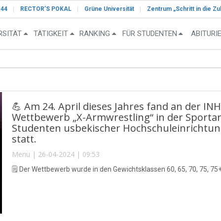
-44
RECTOR’S POKAL
Grüne Universität
Zentrum „Schritt in die Zu
RSITÄT
TÄTIGKEIT
RANKING
FÜR STUDENTEN
ABITURI
💪 Am 24. April dieses Jahres fand an der IN
Wettbewerb „X-Armwrestling“ in der Sporta
Studenten usbekischer Hochschuleinrichtu
statt.
Menu | 26-04-2024 | 09:53
🗒 Der Wettbewerb wurde in den Gewichtsklassen 60, 65, 70, 75, 75