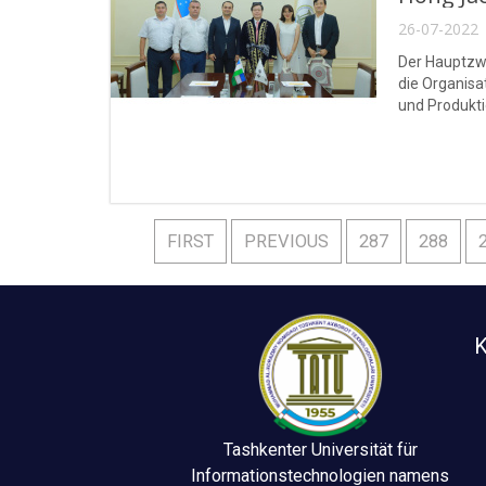
26-07-2022 
Der Hauptzwe
die Organisa
und Produkt
FIRST
PREVIOUS
287
288
K
Tashkenter Universität für
Informationstechnologien namens