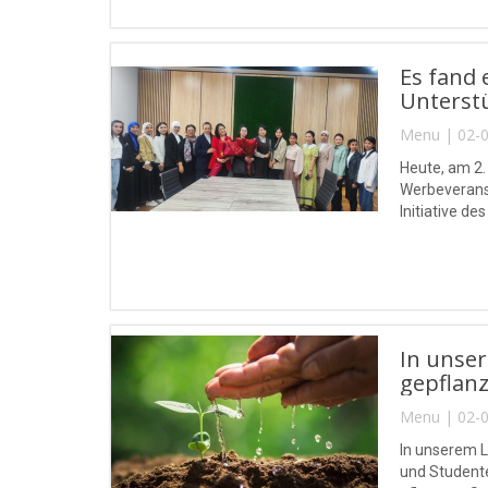
Es fand 
Unterstü
Menu | 02-0
Heute, am 2.
Werbeveranst
Initiative d
In unse
gepflanz
Menu | 02-0
In unserem L
und Student