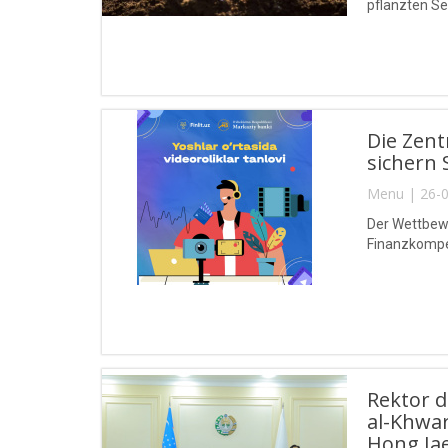
pflanzten Se
Die Zent
sichern 
Menu | 26-0
Der Wettbewe
Finanzkompet
Rektor 
al-Khwa
Hong Jae