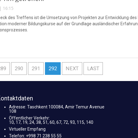
| 16:15
ck des Treffens ist die Umsetzung von Projekten zur Entwicklung des
tion moderner Bildungskurse auf der Grundlage ausländischer Erfahrung
ionsprozesses.
289
290
291
292
NEXT
LAST
ontaktdaten
Adresse: Taschkent 100084, Amir Temur Avenue
108
Öffentlicher Verkehr:
10, 17, 19, 24, 38, 51, 60, 67, 72, 93, 115, 140
Virtueller Empfang
Telefon: +998 71 238 55 55