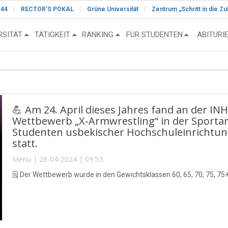
-44
RECTOR’S POKAL
Grüne Universität
Zentrum „Schritt in die Zu
RSITÄT
TÄTIGKEIT
RANKING
FÜR STUDENTEN
ABITURI
💪 Am 24. April dieses Jahres fand an der IN
Wettbewerb „X-Armwrestling“ in der Sporta
Studenten usbekischer Hochschuleinrichtu
statt.
Menu | 26-04-2024 | 09:53
🗒 Der Wettbewerb wurde in den Gewichtsklassen 60, 65, 70, 75, 75