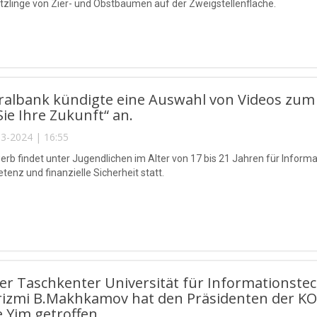
tzlinge von Zier- und Obstbäumen auf der Zweigstellenfläche.
ralbank kündigte eine Auswahl von Videos zum
Sie Ihre Zukunft“ an.
3-2024 | 16:55
rb findet unter Jugendlichen im Alter von 17 bis 21 Jahren für Inform
enz und finanzielle Sicherheit statt.
der Taschkenter Universität für Information
rizmi B.Makhkamov hat den Präsidenten der KO
 Yim getroffen.