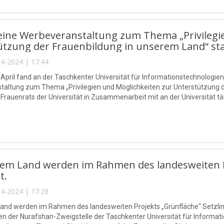
eine Werbeveranstaltung zum Thema „Privilegi
tzung der Frauenbildung in unserem Land“ sta
4-2024 | 17:44
 April fand an der Taschkenter Universität für Informationstechnolo
altung zum Thema „Privilegien und Möglichkeiten zur Unterstützung de
es Frauenrats der Universität in Zusammenarbeit mit an der Universität t
rem Land werden im Rahmen des landesweiten Pr
t.
4-2024 | 17:28
and werden im Rahmen des landesweiten Projekts „Grünfläche“ Setzlinge
en der Nurafshan-Zweigstelle der Taschkenter Universität für Infor