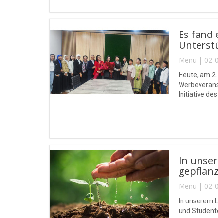
Es fand 
Unterstü
Menu | 02-0
Heute, am 2.
Werbeveranst
Initiative d
In unse
gepflanz
Menu | 02-0
In unserem L
und Student