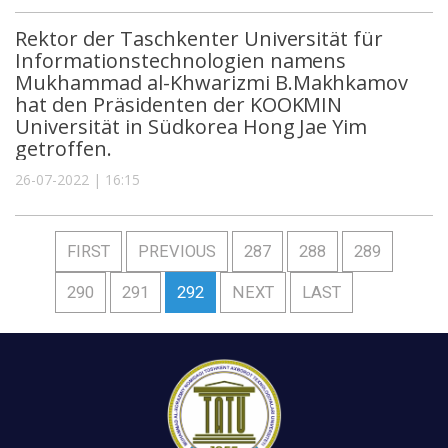
Rektor der Taschkenter Universität für
Informationstechnologien namens
Mukhammad al-Khwarizmi B.Makhkamov
hat den Präsidenten der KOOKMIN
Universität in Südkorea Hong Jae Yim
getroffen.
26-07-2022 | 16:15
FIRST
PREVIOUS
287
288
289
290
291
292
NEXT
LAST