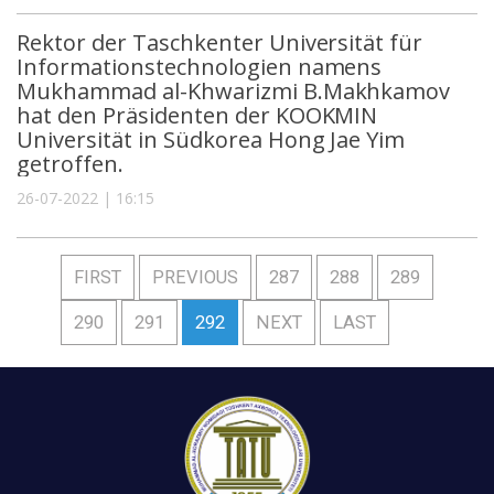
Rektor der Taschkenter Universität für
Informationstechnologien namens
Mukhammad al-Khwarizmi B.Makhkamov
hat den Präsidenten der KOOKMIN
Universität in Südkorea Hong Jae Yim
getroffen.
26-07-2022 | 16:15
FIRST
PREVIOUS
287
288
289
290
291
292
NEXT
LAST