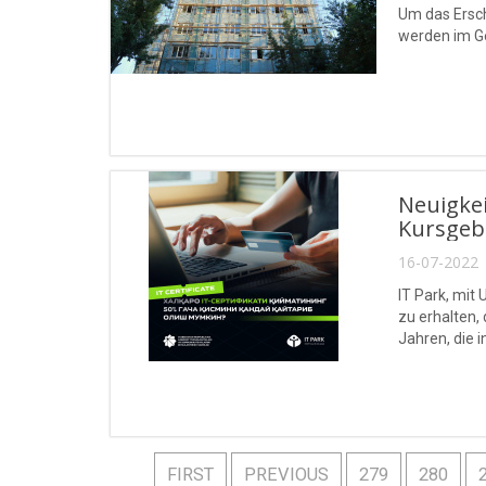
Um das Ersch
werden im G
Neuigkei
Kursgeb
16-07-2022 
IT Park, mit
zu erhalten,
Jahren, die 
FIRST
PREVIOUS
279
280