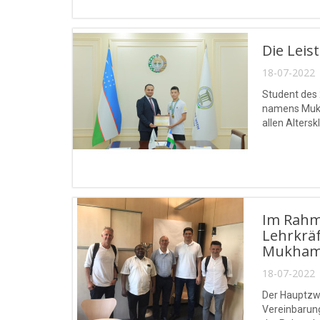
Die Leis
18-07-2022 
Student des 
namens Mukh
allen Altersk
Im Rahm
Lehrkräf
Mukhamma
18-07-2022 
Der Hauptzwe
Vereinbarun