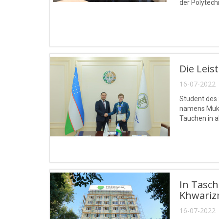
der Polytech
Die Leis
16-07-2022 
Student des 
namens Mukha
Tauchen in a
In Tasc
Khwarizm
16-07-2022 