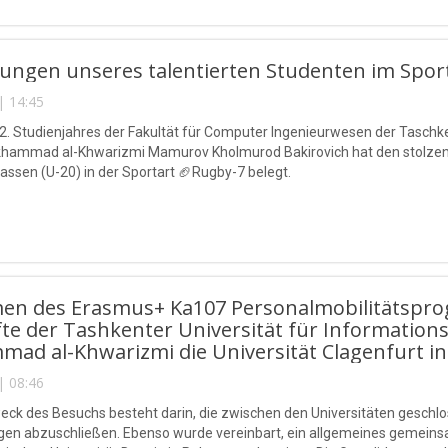
tungen unseres talentierten Studenten im Spor
| 14:45
2. Studienjahres der Fakultät für Computer Ingenieurwesen der Taschke
ammad al-Khwarizmi Mamurov Kholmurod Bakirovich hat den stolzen 1. 
lassen (U-20) in der Sportart 🏈Rugby-7 belegt.
en des Erasmus+ Ka107 Personalmobilitätspr
te der Tashkenter Universität für Informatio
d al-Khwarizmi die Universität Clagenfurt in 
| 08:46
ck des Besuchs besteht darin, die zwischen den Universitäten geschl
gen abzuschließen. Ebenso wurde vereinbart, ein allgemeines gemein