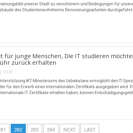
einungsbild unserer Stadt zu verschönern und Bedingungen für unser
ebäude des Studentenwohnheims Renovierungsarbeiten durchgeführt
t für junge Menschen, Die IT studieren möchten
ühr zurück erhalten
| 10:41
 Unterstützung IKT-Ministeriums des Usbekistans ermöglicht den IT-Spez
 der für den Erwerb eines internationalen Zertifikats ausgegeben wird.
internationale IT-Zertifikate erhalten haben, können Entschädigungsgeld
281
282
283
284
NEXT
LAST