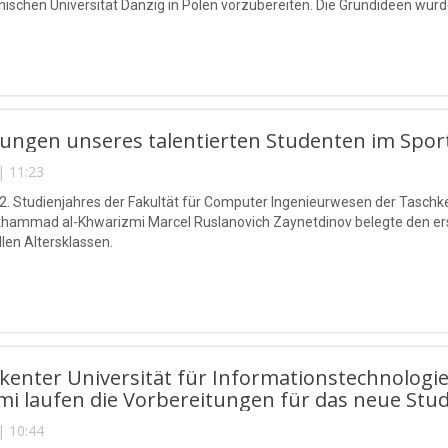
nischen Universität Danzig in Polen vorzubereiten. Die Grundideen wurd
tungen unseres talentierten Studenten im Spor
| 11:23
2. Studienjahres der Fakultät für Computer Ingenieurwesen der Taschke
mmad al-Khwarizmi Marcel Ruslanovich Zaynetdinov belegte den erste
llen Altersklassen.
hkenter Universität für Informationstechnolo
i laufen die Vorbereitungen für das neue Stud
| 10:44