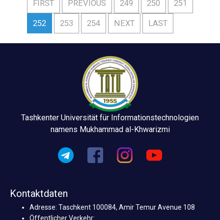
FIRST
PREVIOUS
249
250
251
252
253
254
NEXT
LAST
Tashkenter Universität für Informationstechnologien
namens Mukhammad al-Khwarizmi
Kontaktdaten
Adresse: Taschkent 100084, Amir Temur Avenue 108
Öffentlicher Verkehr: