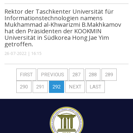
Rektor der Taschkenter Universität für
Informationstechnologien namens
Mukhammad al-Khwarizmi B.Makhkamov
hat den Präsidenten der KOOKMIN
Universität in Südkorea Hong Jae Yim
getroffen.
26-07-2022 | 16:15
FIRST
PREVIOUS
287
288
289
290
291
292
NEXT
LAST