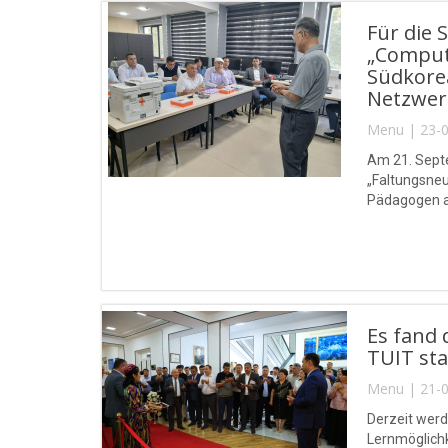
Für die
„Compute
Südkore
Netzwerk
Menu | 23-0
Am 21. Sept
„Faltungsneu
Pädagogen a
Fachrichtung
Es fand
TUIT sta
Menu | 21-0
Derzeit werd
Lernmöglichk