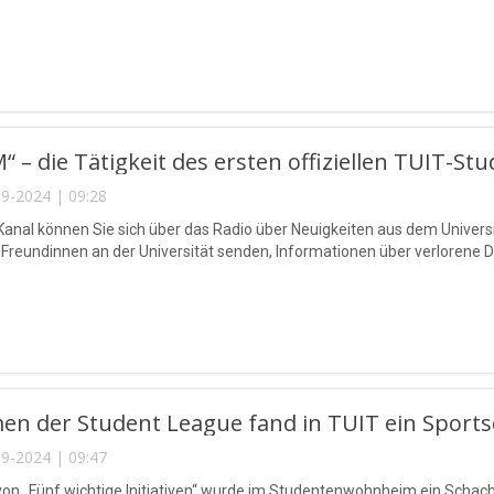
“ – die Tätigkeit des ersten offiziellen TUIT-Stu
9-2024 | 09:28
anal können Sie sich über das Radio über Neuigkeiten aus dem Univers
Freundinnen an der Universität senden, Informationen über verlorene Di
n der Student League fand in TUIT ein Sportsc
9-2024 | 09:47
n „Fünf wichtige Initiativen“ wurde im Studentenwohnheim ein Schach