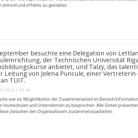
 sinnvoll und effektiv zu gestalten.
eptember besuchte eine Delegation von Lettla
leinrichtung, der Technischen Universität Riga
usbildungskurse anbietet, und Talzy, das talen
r Leitung von Jelena Puncule, einer Vertreterin 
tan TUIT.
9-2024 | 09:44
suchs war es, Möglichkeiten der Zusammenarbeit im Bereich Informati
en Hochschulen und Unternehmen zu besprechen. Alle Seiten präsentierte
Weise zwischen den Organisationen zusammenzuarbeiten.