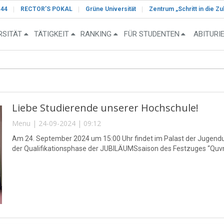
-44
RECTOR’S POKAL
Grüne Universität
Zentrum „Schritt in die Zu
RSITÄT
TÄTIGKEIT
RANKING
FÜR STUDENTEN
ABITURI
Liebe Studierende unserer Hochschule!
Menu | 24-09-2024 | 09:12
Am 24. September 2024 um 15:00 Uhr findet im Palast der Jugendun
der Qualifikationsphase der JUBILÄUMSsaison des Festzuges “Quvnoq