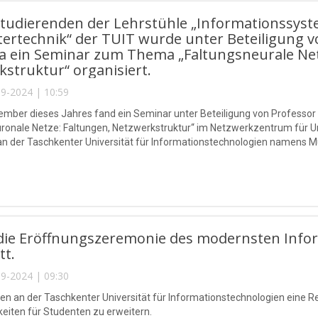
 Studierenden der Lehrstühle „Informationssys
rtechnik“ der TUIT wurde unter Beteiligung vo
a ein Seminar zum Thema „Faltungsneurale Net
struktur“ organisiert.
9-2024 | 10:59
ember dieses Jahres fand ein Seminar unter Beteiligung von Profess
ronale Netze: Faltungen, Netzwerkstruktur“ im Netzwerkzentrum für U
n der Taschkenter Universität für Informationstechnologien namens 
en „Informationssysteme und -technologien“ und „Computer Engineerin
 die Eröffnungszeremonie des modernsten Inf
tt.
9-2024 | 09:30
en an der Taschkenter Universität für Informationstechnologien eine Re
eiten für Studenten zu erweitern.