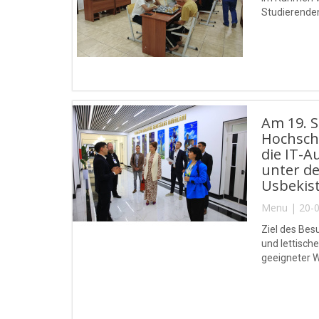
Studierenden
Am 19. S
Hochschu
die IT-A
unter de
Usbekis
Menu | 20-0
Ziel des Be
und lettisch
geeigneter 