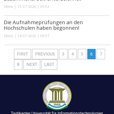
Menu | 15-07-2026 | 09:53
Die Aufnahmeprüfungen an den
Hochschulen haben begonnen!
Menu | 14-07-2026 | 09:57
FIRST
PREVIOUS
3
4
5
6
7
8
NEXT
LAST
Tashkenter Universität für Informationstechnologien