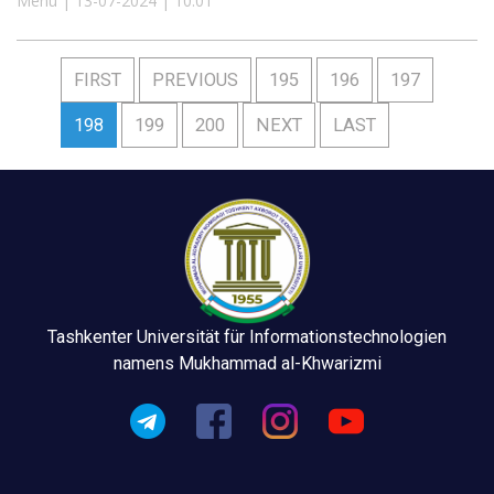
Menu | 13-07-2024 | 10:01
FIRST
PREVIOUS
195
196
197
198
199
200
NEXT
LAST
Tashkenter Universität für Informationstechnologien
namens Mukhammad al-Khwarizmi