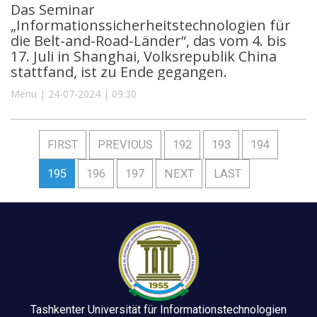
Das Seminar
„Informationssicherheitstechnologien für
die Belt-and-Road-Länder“, das vom 4. bis
17. Juli in Shanghai, Volksrepublik China
stattfand, ist zu Ende gegangen.
Menu | 24-07-2024 | 09:30
FIRST
PREVIOUS
192
193
194
195
196
197
NEXT
LAST
Tashkenter Universität für Informationstechnologien