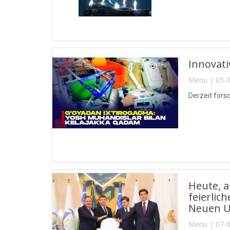
Innovat
Menu | 05-0
Derzeit fors
Heute, 
feierli
Neuen Us
Menu | 07-0