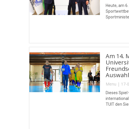
Heute, am 6.
Sportwettbew
Sportministe
realisiert.
Am 14. 
Univers
Freundsc
Auswahl
Menu | 17-0
Dieses Spiel
internationa
TUIT den Sie