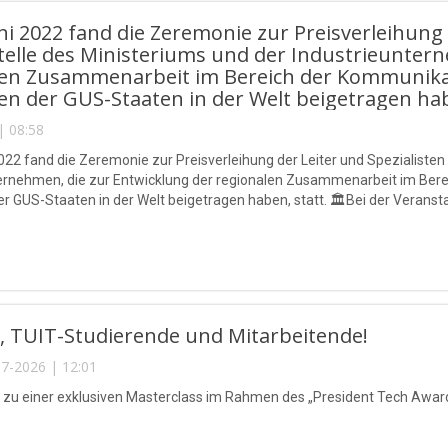
ni 2022 fand die Zeremonie zur Preisverleihung 
telle des Ministeriums und der Industrieunter
len Zusammenarbeit im Bereich der Kommunika
en der GUS-Staaten in der Welt beigetragen hab
| 08:58
022 fand die Zeremonie zur Preisverleihung der Leiter und Spezialisten 
ternehmen, die zur Entwicklung der regionalen Zusammenarbeit im Ber
er GUS-Staaten in der Welt beigetragen haben, statt. 🏛Bei der Verans
für Informationstechnologien B. Machkamov für seine langjährigen Verd
, TUIT-Studierende und Mitarbeitende!
7-2026 | 12:01
e zu einer exklusiven Masterclass im Rahmen des „President Tech Award