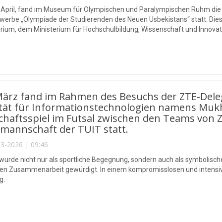
 April, fand im Museum für Olympischen und Paralympischen Ruhm die
erbe „Olympiade der Studierenden des Neuen Usbekistans“ statt. Die
rium, dem Ministerium für Hochschulbildung, Wissenschaft und Innov
März fand im Rahmen des Besuchs der ZTE-Dele
ität für Informationstechnologien namens Mu
haftsspiel im Futsal zwischen den Teams von 
mannschaft der TUIT statt.
3-2026 | 09:46
 wurde nicht nur als sportliche Begegnung, sondern auch als symbolisch
len Zusammenarbeit gewürdigt. In einem kompromisslosen und intensive
g.