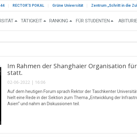
-44
RECTOR’S POKAL
Grüne Universität
Zentrum „Schritt in die Zu
RSITÄT
TÄTIGKEIT
RANKING
FÜR STUDENTEN
ABITURI
Im Rahmen der Shanghaier Organisation fü
statt.
02-06-2022 | 16:06
Auf dem heutigen Forum sprach Rektor der Taschkenter Universit
hielt eine Rede in der Sektion zum Thema „Entwicklung der Infrast
Asien“ und nahm an Diskussionen teil.