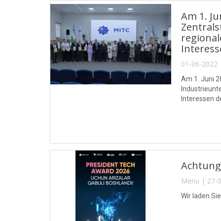
Am 1. Ju
Zentrals
regiona
Interess
01-06-2022 
Am 1. Juni 2
Industrieun
Interessen d
Universität 
Achtung
Menu | 27-0
Wir laden Si