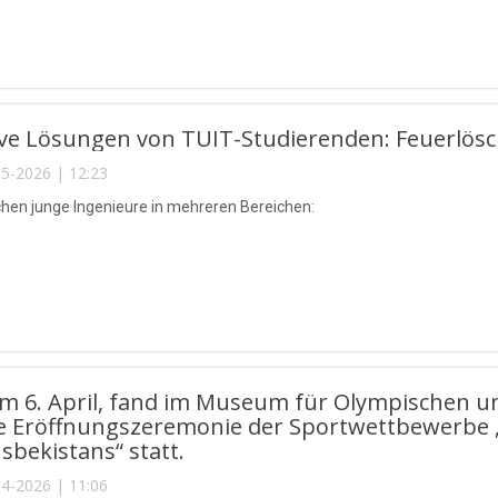
ive Lösungen von TUIT-Studierenden: Feuerlös
5-2026 | 12:23
chen junge Ingenieure in mehreren Bereichen:
am 6. April, fand im Museum für Olympischen 
che Eröffnungszeremonie der Sportwettbewerbe 
bekistans“ statt.
4-2026 | 11:06