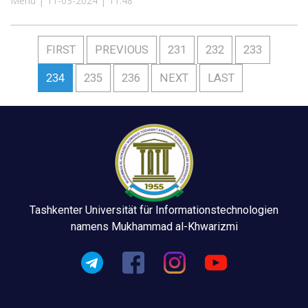
Menu | 11-03-2024 | 11:48
FIRST
PREVIOUS
231
232
233
234
235
236
NEXT
LAST
Tashkenter Universität für Informationstechnologien
namens Mukhammad al-Khwarizmi