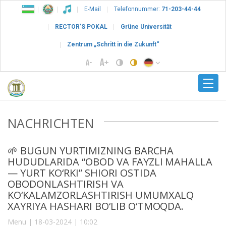
E-Mail
Telefonnummer:
71-203-44-44
RECTOR’S POKAL
Grüne Universität
Zentrum „Schritt in die Zukunft“
NACHRICHTEN
🌱 BUGUN YURTIMIZNING BARCHA
HUDUDLARIDA “OBOD VA FAYZLI MAHALLA
— YURT KO‘RKI” SHIORI OSTIDA
OBODONLASHTIRISH VA
KO‘KALAMZORLASHTIRISH UMUMXALQ
XAYRIYA HASHARI BO‘LIB O‘TMOQDA.
Menu | 18-03-2024 | 10:02