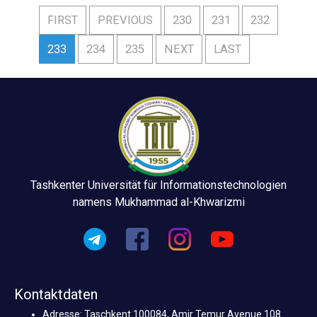
FIRST
PREVIOUS
230
231
232
233
234
235
NEXT
LAST
Tashkenter Universität für Informationstechnologien
namens Mukhammad al-Khwarizmi
Kontaktdaten
Adresse: Taschkent 100084, Amir Temur Avenue 108