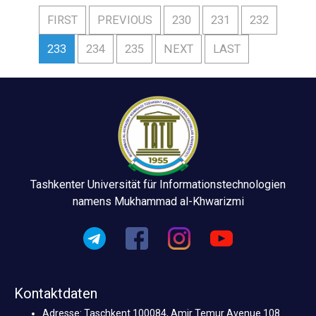
FIRST
PREVIOUS
230
231
232
233
234
235
NEXT
LAST
Tashkenter Universität für Informationstechnologien
namens Mukhammad al-Khwarizmi
Kontaktdaten
Adresse: Taschkent 100084, Amir Temur Avenue 108