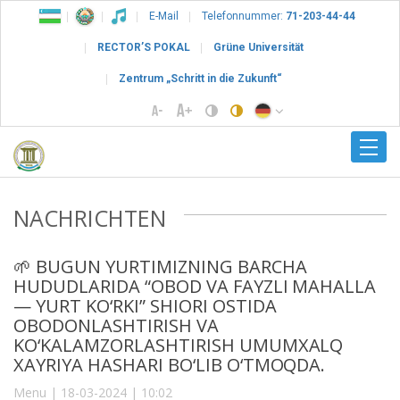
E-Mail
Telefonnummer:
71-203-44-44
RECTOR’S POKAL
Grüne Universität
Zentrum „Schritt in die Zukunft“
NACHRICHTEN
🌱 BUGUN YURTIMIZNING BARCHA
HUDUDLARIDA “OBOD VA FAYZLI MAHALLA
— YURT KO‘RKI” SHIORI OSTIDA
OBODONLASHTIRISH VA
KO‘KALAMZORLASHTIRISH UMUMXALQ
XAYRIYA HASHARI BO‘LIB O‘TMOQDA.
Menu | 18-03-2024 | 10:02