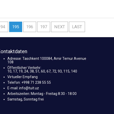
194
195
196
197
NEXT
LAST
ontaktdaten
Adresse: Taschkent 100084, Amir Temur Avenue
108
Öffentlicher Verkehr:
10, 17, 19, 24, 38, 51, 60, 67, 72, 93, 115, 140
Virtueller Empfang
Telefon: +998 71 238 55 55
E-mail: info@tuit.uz
Arbeitszeiten: Montag - Freitag 8:30 - 18:00
Samstag, Sonntag frei