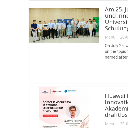
Am 25. J
und Inno
Univers
Schulun
Menu | 26-0
On July 25, w
on the topic
named after
Huawei l
Innovati
Akademi
drahtlo
Menu | 25-0