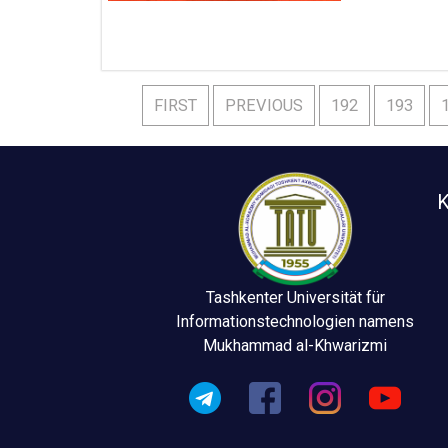
FIRST
PREVIOUS
192
193
K
Tashkenter Universität für
Informationstechnologien namens
Mukhammad al-Khwarizmi