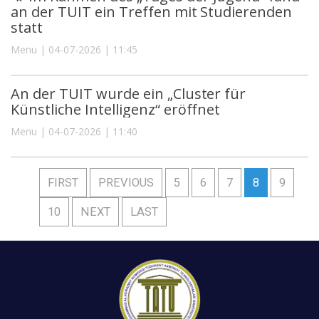
an der TUIT ein Treffen mit Studierenden
statt
Menu | 04-07-2026 | 11:45
An der TUIT wurde ein „Cluster für
Künstliche Intelligenz“ eröffnet
Menu | 04-07-2026 | 11:40
FIRST
PREVIOUS
5
6
7
8
9
10
NEXT
LAST