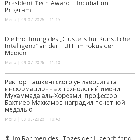
President Tech Award | Incubation
Program
Menu | 09-07-2026 | 11:15
Die Eröffnung des „Clusters für Künstliche
Intelligenz“ an der TUIT im Fokus der
Medien
Menu | 09-07-2026 | 11:10
Ректор Ташкентского университета
информационных технологий имени
Мухаммада аль-Хорезми, профессор
Бахтиер Махкамов наградил почетной
медалью
Menu | 09-07-2026 | 10:43
🔖 Im Rahmen des „Tages der Jugend“ fand