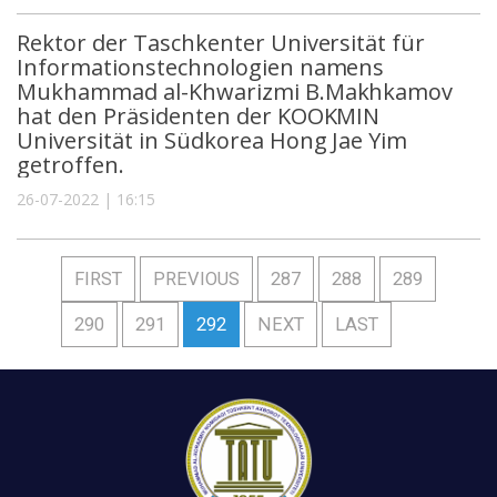
Rektor der Taschkenter Universität für
Informationstechnologien namens
Mukhammad al-Khwarizmi B.Makhkamov
hat den Präsidenten der KOOKMIN
Universität in Südkorea Hong Jae Yim
getroffen.
26-07-2022 | 16:15
FIRST
PREVIOUS
287
288
289
290
291
292
NEXT
LAST