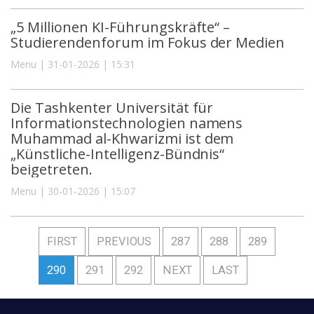
„5 Millionen KI-Führungskräfte“ –
Studierendenforum im Fokus der Medien
Menu | 31-01-2026 | 15:31
Die Tashkenter Universität für
Informationstechnologien namens
Muhammad al-Khwarizmi ist dem
„Künstliche-Intelligenz-Bündnis“
beigetreten.
Menu | 30-01-2026 | 15:07
FIRST
PREVIOUS
287
288
289
290
291
292
NEXT
LAST