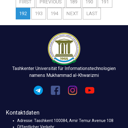
FIRST
PREVIOUS
189
190
191
192
193
194
NEXT
LAST
Tashkenter Universität für Informationstechnologien
namens Mukhammad al-Khwarizmi
Kontaktdaten
Adresse: Taschkent 100084, Amir Temur Avenue 108
Öffentlicher Verkehr: