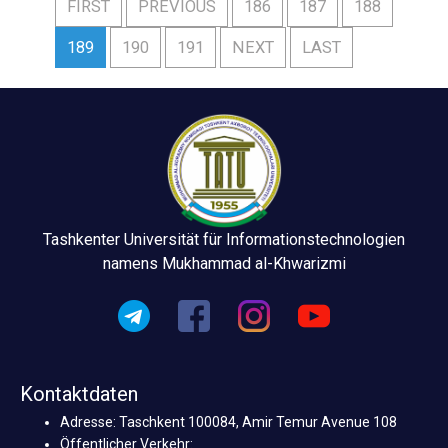
FIRST
PREVIOUS
186
187
188
189
190
191
NEXT
LAST
Tashkenter Universität für Informationstechnologien
namens Mukhammad al-Khwarizmi
Kontaktdaten
Adresse: Taschkent 100084, Amir Temur Avenue 108
Öffentlicher Verkehr: