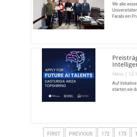
Wir alle wis
Universität
Farabi ein Pr
Preisträ
Intellig
Menu | 12-1
Auf Initiati
starten sie 
FIRST
PREVIOUS
172
173