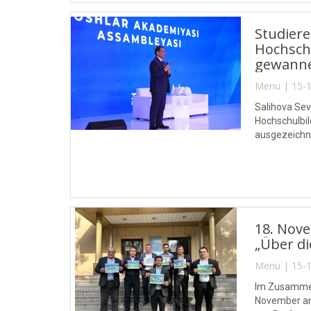
Studiere
Hochsch
gewanne
Menu | 15-1
Salihova Sev
Hochschulbil
ausgezeichn
18. Nove
„Über di
Menu | 15-1
Im Zusammen
November an