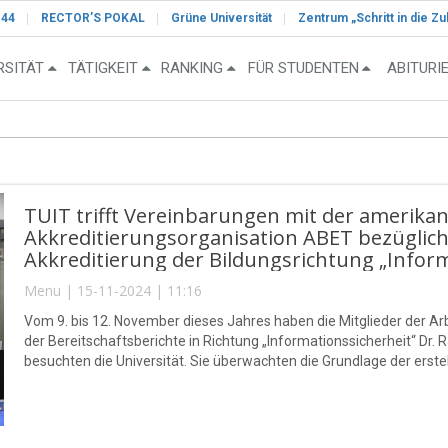
-44
RECTOR’S POKAL
Grüne Universität
Zentrum „Schritt in die Zu
RSITÄT
TÄTIGKEIT
RANKING
FÜR STUDENTEN
ABITURI
TUIT trifft Vereinbarungen mit der amerika
Akkreditierungsorganisation ABET bezüglich
Akkreditierung der Bildungsrichtung „Inform
Menu | 15-11-2024 | 11:16
Vom 9. bis 12. November dieses Jahres haben die Mitglieder der 
der Bereitschaftsberichte in Richtung „Informationssicherheit“ Dr. 
besuchten die Universität. Sie überwachten die Grundlage der erste
Kriterien.