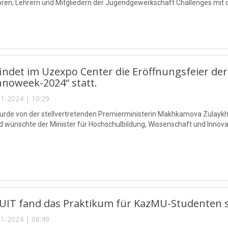
ren, Lehrern und Mitgliedern der Jugendgewerkschaft Challenges mit
findet im Uzexpo Center die Eröffnungsfeier de
nnoweek-2024“ statt.
1-2024 | 10:29
rde von der stellvertretenden Premierministerin Makhkamova Zulaykho
 wünschte der Minister für Hochschulbildung, Wissenschaft und Innovat
UIT fand das Praktikum für KazMU-Studenten s
1-2024 | 08:49