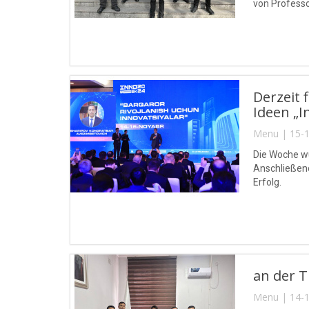
von Professo
Derzeit 
Ideen „I
Menu | 15-1
Die Woche wu
Anschließend
Erfolg.
an der T
Menu | 14-1