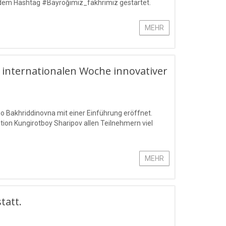
 dem Hashtag #Bayroğimiz_fakhrimiz gestartet.
MEHR
r internationalen Woche innovativer
 Bakhriddinovna mit einer Einführung eröffnet.
ion Kungirotboy Sharipov allen Teilnehmern viel
MEHR
tatt.