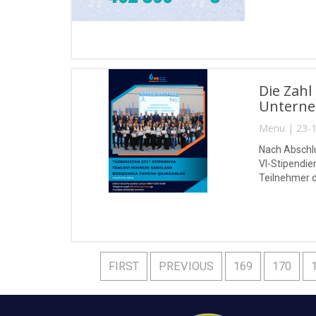
Die Zah
Unterne
Menu | 23-1
Nach Abschlu
VI-Stipendie
Teilnehmer 
FIRST
PREVIOUS
169
170