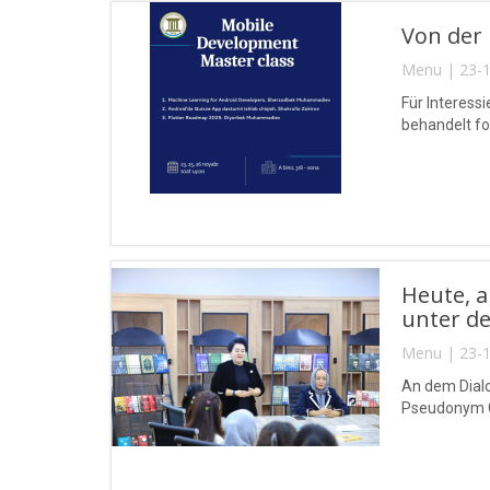
Von der 
Menu | 23-1
Für Interess
behandelt f
Heute, a
unter de
Menu | 23-1
An dem Dialo
Pseudonym Gul