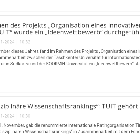
n des Projekts „Organisation eines innovativ
TUIT“ wurde ein „Ideenwettbewerb“ durchgeführ
1-2024 | 10:32
ber dieses Jahres fand im Rahmen des Projekts „Organisation eines i
sammenarbeit zwischen der Taschkenter Universität für Informations
r in Südkorea und der KOOKMIN-Universität ein „Ideenwettbewerb“ sta
sziplinäre Wissenschaftsrankings“: TUIT gehört
1-2024 | 10:30
1. November, gab die renommierte internationale Ratingorganisation T
rdisziplinären Wissenschaftsrankings“ in Zusammenarbeit mit dem Fond