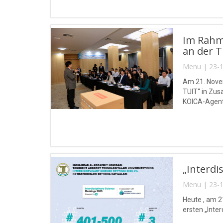
Im Rahme
an der 
Menu | 23-1
Am 21. Novem
TUIT“ in Zu
KOICA-Agentu
„Interdi
Menu | 23-1
Heute , am 2
ersten „Inte