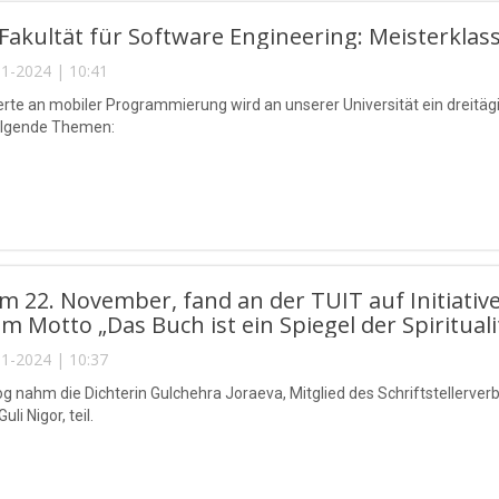
Fakultät für Software Engineering: Meisterklas
1-2024 | 10:41
ierte an mobiler Programmierung wird an unserer Universität ein dreitä
olgende Themen:
m 22. November, fand an der TUIT auf Initiative
m Motto „Das Buch ist ein Spiegel der Spiritualit
1-2024 | 10:37
g nahm die Dichterin Gulchehra Joraeva, Mitglied des Schriftstellerve
i Nigor, teil.