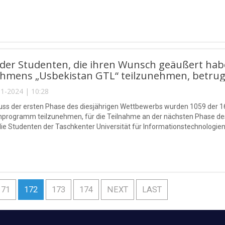
l der Studenten, die ihren Wunsch geäußert h
hmens „Usbekistan GTL“ teilzunehmen, betrug
1-2024 | 10:28
ss der ersten Phase des diesjährigen Wettbewerbs wurden 1059 der 1
nprogramm teilzunehmen, für die Teilnahme an der nächsten Phase de
die Studenten der Taschkenter Universität für Informationstechnolo
171
172
173
174
NEXT
LAST