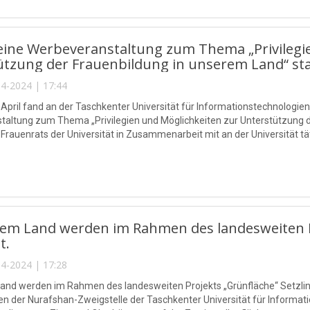
eine Werbeveranstaltung zum Thema „Privilegi
tzung der Frauenbildung in unserem Land“ sta
4-2024 | 17:44
 April fand an der Taschkenter Universität für Informationstechnolo
altung zum Thema „Privilegien und Möglichkeiten zur Unterstützung de
es Frauenrats der Universität in Zusammenarbeit mit an der Universität t
rem Land werden im Rahmen des landesweiten Pr
t.
4-2024 | 17:28
and werden im Rahmen des landesweiten Projekts „Grünfläche“ Setzlinge
en der Nurafshan-Zweigstelle der Taschkenter Universität für Infor