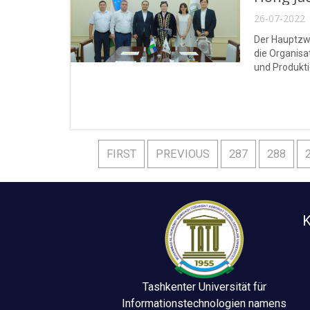
26-07-2022 
Der Hauptzwe
die Organisa
und Produkt
FIRST
PREVIOUS
287
288
K
Tashkenter Universität für
Informationstechnologien namens