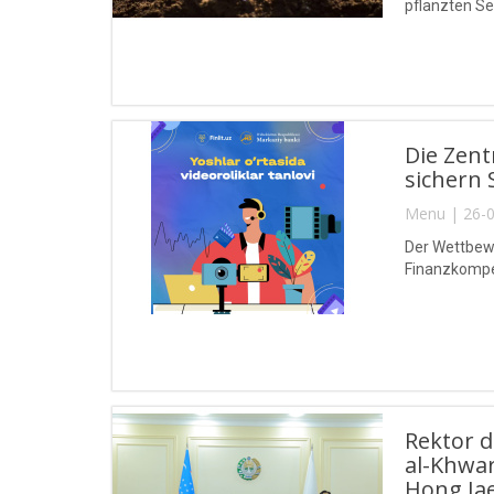
pflanzten Se
Die Zent
sichern 
Menu | 26-0
Der Wettbewe
Finanzkompet
Rektor 
al-Khwa
Hong Jae