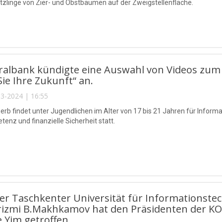
tzlinge von Zier- und Obstbäumen auf der Zweigstellenfläche.
ralbank kündigte eine Auswahl von Videos zum
Sie Ihre Zukunft“ an.
3-2024 | 16:55
rb findet unter Jugendlichen im Alter von 17 bis 21 Jahren für Inform
enz und finanzielle Sicherheit statt.
der Taschkenter Universität für Information
rizmi B.Makhkamov hat den Präsidenten der KO
 Yim getroffen.