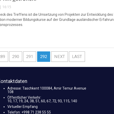
| 16:15
ck des Treffens ist die Umsetzung von Projekten zur Entwicklung des
tion moderner Bildungskurse auf der Grundlage ausländischer Erfahrung
ionsprozesses.
289
290
291
292
NEXT
LAST
ontaktdaten
Adresse: Taschkent 100084, Amir Temur Avenue
108
Öffentlicher Verkehr:
10, 17, 19, 24, 38, 51, 60, 67, 72, 93, 115, 140
Virtueller Empfang
Telefon: +998 71 238 55 55