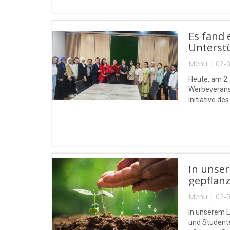
Es fand 
Unterstü
Menu | 02-0
Heute, am 2.
Werbeveranst
Initiative d
In unse
gepflanz
Menu | 02-0
In unserem L
und Student