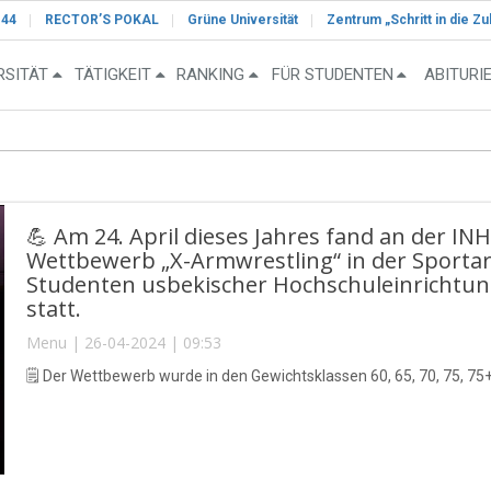
-44
RECTOR’S POKAL
Grüne Universität
Zentrum „Schritt in die Zu
RSITÄT
TÄTIGKEIT
RANKING
FÜR STUDENTEN
ABITURI
💪 Am 24. April dieses Jahres fand an der IN
Wettbewerb „X-Armwrestling“ in der Sporta
Studenten usbekischer Hochschuleinrichtu
statt.
Menu | 26-04-2024 | 09:53
🗒 Der Wettbewerb wurde in den Gewichtsklassen 60, 65, 70, 75, 75