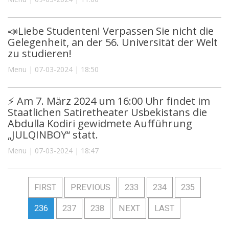
📣Liebe Studenten! Verpassen Sie nicht die
Gelegenheit, an der 56. Universität der Welt
zu studieren!
Menu | 07-03-2024 | 18:50
⚡️ Am 7. März 2024 um 16:00 Uhr findet im
Staatlichen Satiretheater Usbekistans die
Abdulla Kodiri gewidmete Aufführung
„JULQINBOY“ statt.
Menu | 07-03-2024 | 18:47
FIRST
PREVIOUS
233
234
235
236
237
238
NEXT
LAST