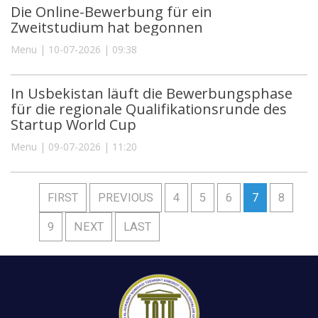
Die Online-Bewerbung für ein
Zweitstudium hat begonnen
Menu | 10-07-2026 | 09:38
In Usbekistan läuft die Bewerbungsphase
für die regionale Qualifikationsrunde des
Startup World Cup
Menu | 09-07-2026 | 11:20
FIRST
PREVIOUS
4
5
6
7
8
9
NEXT
LAST