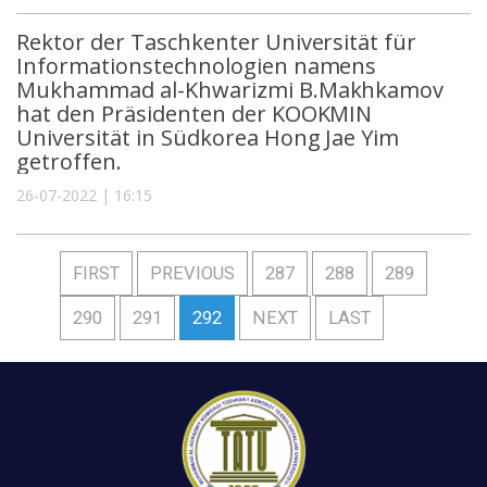
Rektor der Taschkenter Universität für
Informationstechnologien namens
Mukhammad al-Khwarizmi B.Makhkamov
hat den Präsidenten der KOOKMIN
Universität in Südkorea Hong Jae Yim
getroffen.
26-07-2022 | 16:15
FIRST
PREVIOUS
287
288
289
290
291
292
NEXT
LAST