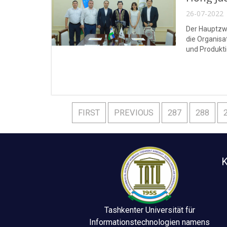
26-07-2022 
Der Hauptzwe
die Organisa
und Produkt
FIRST
PREVIOUS
287
288
K
Tashkenter Universität für
Informationstechnologien namens