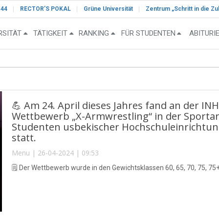
-44
RECTOR’S POKAL
Grüne Universität
Zentrum „Schritt in die Zu
RSITÄT
TÄTIGKEIT
RANKING
FÜR STUDENTEN
ABITURI
💪 Am 24. April dieses Jahres fand an der IN
Wettbewerb „X-Armwrestling“ in der Sporta
Studenten usbekischer Hochschuleinrichtu
statt.
Menu | 26-04-2024 | 09:53
🗒 Der Wettbewerb wurde in den Gewichtsklassen 60, 65, 70, 75, 75