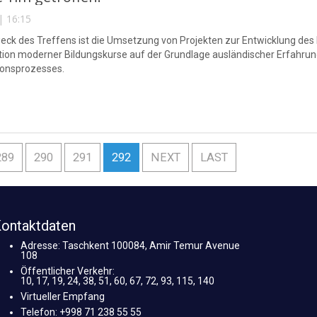
| 16:15
ck des Treffens ist die Umsetzung von Projekten zur Entwicklung des
tion moderner Bildungskurse auf der Grundlage ausländischer Erfahrung
ionsprozesses.
289
290
291
292
NEXT
LAST
ontaktdaten
Adresse: Taschkent 100084, Amir Temur Avenue
108
Öffentlicher Verkehr:
10, 17, 19, 24, 38, 51, 60, 67, 72, 93, 115, 140
Virtueller Empfang
Telefon: +998 71 238 55 55