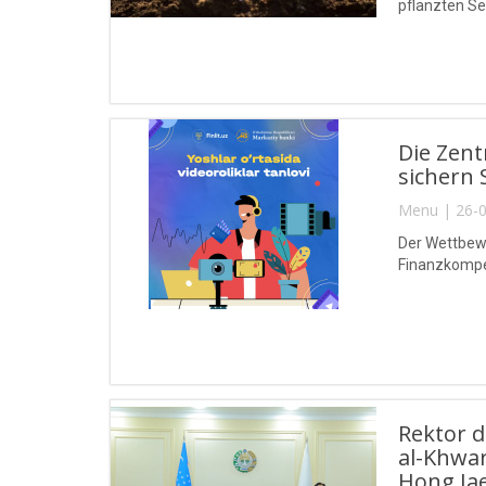
pflanzten Se
Die Zent
sichern 
Menu | 26-0
Der Wettbewe
Finanzkompet
Rektor 
al-Khwa
Hong Jae