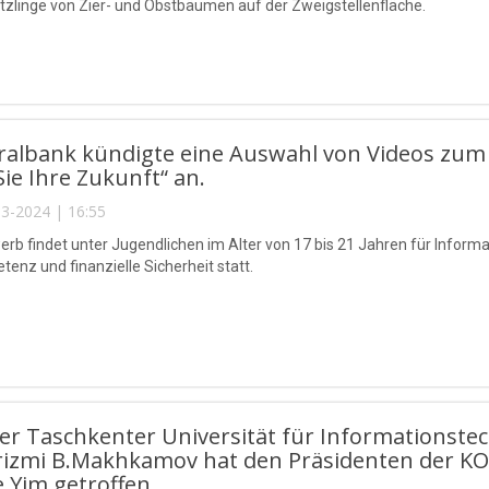
tzlinge von Zier- und Obstbäumen auf der Zweigstellenfläche.
ralbank kündigte eine Auswahl von Videos zum
Sie Ihre Zukunft“ an.
3-2024 | 16:55
rb findet unter Jugendlichen im Alter von 17 bis 21 Jahren für Inform
enz und finanzielle Sicherheit statt.
der Taschkenter Universität für Information
rizmi B.Makhkamov hat den Präsidenten der KO
 Yim getroffen.