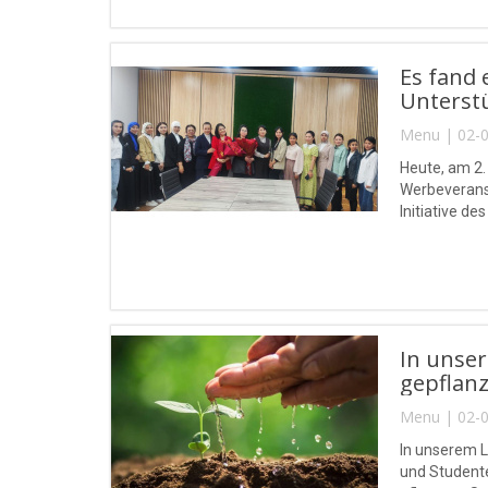
Es fand 
Unterstü
Menu | 02-0
Heute, am 2.
Werbeveranst
Initiative d
In unse
gepflanz
Menu | 02-0
In unserem L
und Student