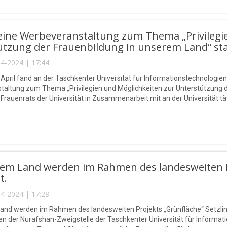
eine Werbeveranstaltung zum Thema „Privilegi
tzung der Frauenbildung in unserem Land“ sta
4-2024 | 17:44
 April fand an der Taschkenter Universität für Informationstechnolo
altung zum Thema „Privilegien und Möglichkeiten zur Unterstützung de
es Frauenrats der Universität in Zusammenarbeit mit an der Universität t
rem Land werden im Rahmen des landesweiten Pr
t.
4-2024 | 17:28
and werden im Rahmen des landesweiten Projekts „Grünfläche“ Setzlinge
en der Nurafshan-Zweigstelle der Taschkenter Universität für Infor