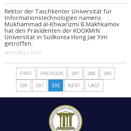
Rektor der Taschkenter Universität für
Informationstechnologien namens
Mukhammad al-Khwarizmi B.Makhkamov
hat den Präsidenten der KOOKMIN
Universität in Südkorea Hong Jae Yim
getroffen.
26-07-2022 | 16:15
FIRST
PREVIOUS
287
288
289
290
291
292
NEXT
LAST