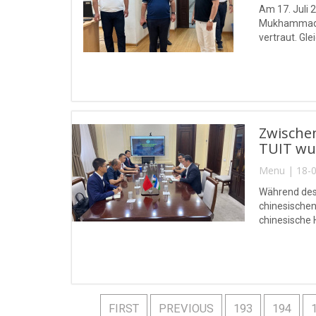
Am 17. Juli 
Mukhammad a
vertraut. Gl
Zwische
TUIT wu
Menu | 18-0
Während des 
chinesische
chinesische
Wintercamps 
FIRST
PREVIOUS
193
194