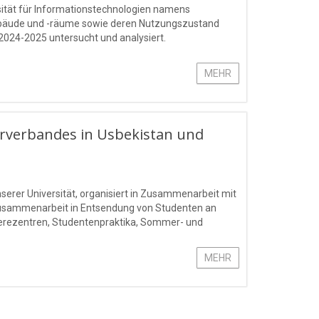
sität für Informationstechnologien namens
gebäude und -räume sowie deren Nutzungszustand
 2024-2025 untersucht und analysiert.
MEHR
rverbandes in Usbekistan und
erer Universität, organisiert in Zusammenarbeit mit
usammenarbeit in Entsendung von Studenten an
erezentren, Studentenpraktika, Sommer- und
Technologie, Kultur und in anderen Bereichen unterz
MEHR