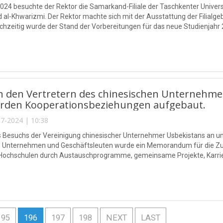
2024 besuchte der Rektor die Samarkand-Filiale der Taschkenter Univer
l-Khwarizmi. Der Rektor machte sich mit der Ausstattung der Filial
eichzeitig wurde der Stand der Vorbereitungen für das neue Studienjahr
n den Vertretern des chinesischen Unternehme
rden Kooperationsbeziehungen aufgebaut.
7-2024 | 10:38
Besuchs der Vereinigung chinesischer Unternehmer Usbekistans an uns
n Unternehmen und Geschäftsleuten wurde ein Memorandum für die Z
 Hochschulen durch Austauschprogramme, gemeinsame Projekte, Karri
für Studenten, Campingveranstaltungen sowie Wissenschaft, Bildung, 
195
196
197
198
NEXT
LAST