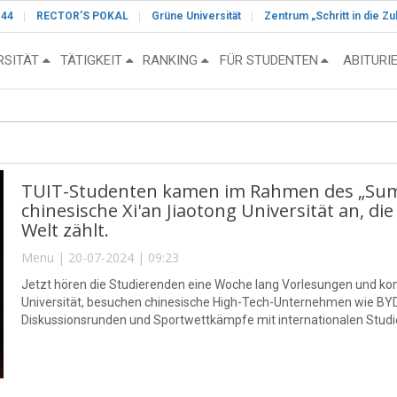
-44
RECTOR’S POKAL
Grüne Universität
Zentrum „Schritt in die Zu
RSITÄT
TÄTIGKEIT
RANKING
FÜR STUDENTEN
ABITURI
TUIT-Studenten kamen im Rahmen des „Su
chinesische Xi'an Jiaotong Universität an, d
Welt zählt.
Menu | 20-07-2024 | 09:23
Jetzt hören die Studierenden eine Woche lang Vorlesungen und k
Universität, besuchen chinesische High-Tech-Unternehmen wie BYD
Diskussionsrunden und Sportwettkämpfe mit internationalen Stud
besuchen die berühmten historischen Orte der antiken Stadt Xi'an.