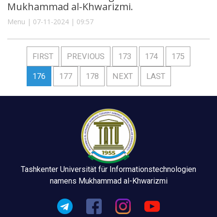
Mukhammad al-Khwarizmi.
Menu | 07-11-2024 | 09:57
FIRST
PREVIOUS
173
174
175
176
177
178
NEXT
LAST
Tashkenter Universität für Informationstechnologien
namens Mukhammad al-Khwarizmi