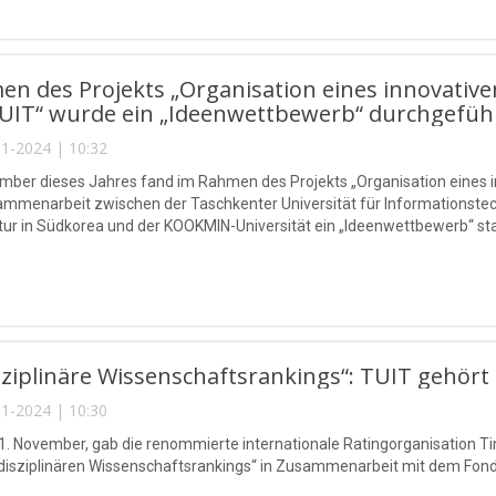
n des Projekts „Organisation eines innovativ
TUIT“ wurde ein „Ideenwettbewerb“ durchgeführ
1-2024 | 10:32
ber dieses Jahres fand im Rahmen des Projekts „Organisation eines i
sammenarbeit zwischen der Taschkenter Universität für Informations
r in Südkorea und der KOOKMIN-Universität ein „Ideenwettbewerb“ sta
sziplinäre Wissenschaftsrankings“: TUIT gehört
1-2024 | 10:30
1. November, gab die renommierte internationale Ratingorganisation T
rdisziplinären Wissenschaftsrankings“ in Zusammenarbeit mit dem Fond