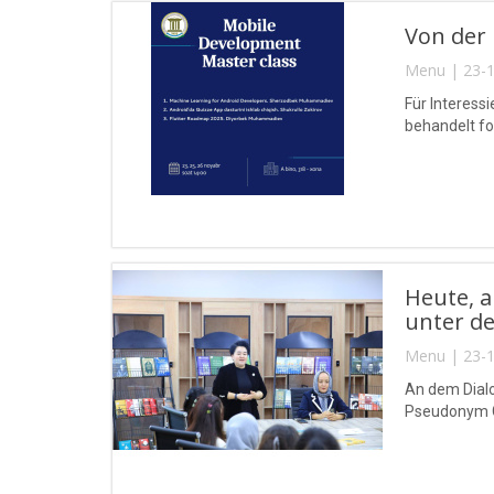
Von der 
Menu | 23-1
Für Interess
behandelt f
Heute, a
unter de
Menu | 23-1
An dem Dialo
Pseudonym Gul