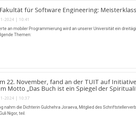
Fakultät für Software Engineering: Meisterklas
1-2024 | 10:41
ierte an mobiler Programmierung wird an unserer Universität ein dreitä
olgende Themen:
m 22. November, fand an der TUIT auf Initiative
m Motto „Das Buch ist ein Spiegel der Spiritualit
1-2024 | 10:37
g nahm die Dichterin Gulchehra Joraeva, Mitglied des Schriftstellerve
i Nigor, teil.