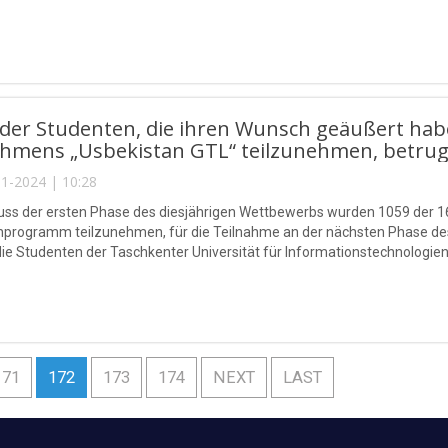
l der Studenten, die ihren Wunsch geäußert h
hmens „Usbekistan GTL“ teilzunehmen, betrug
1-2024 | 10:28
ss der ersten Phase des diesjährigen Wettbewerbs wurden 1059 der 1
nprogramm teilzunehmen, für die Teilnahme an der nächsten Phase de
die Studenten der Taschkenter Universität für Informationstechnolo
171
172
173
174
NEXT
LAST