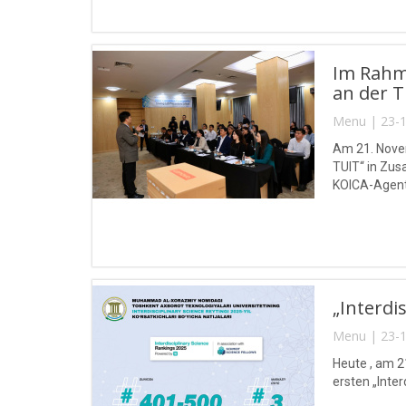
Im Rahme
an der 
Menu | 23-1
Am 21. Novem
TUIT“ in Zu
KOICA-Agentu
„Interdi
Menu | 23-1
Heute , am 2
ersten „Inte