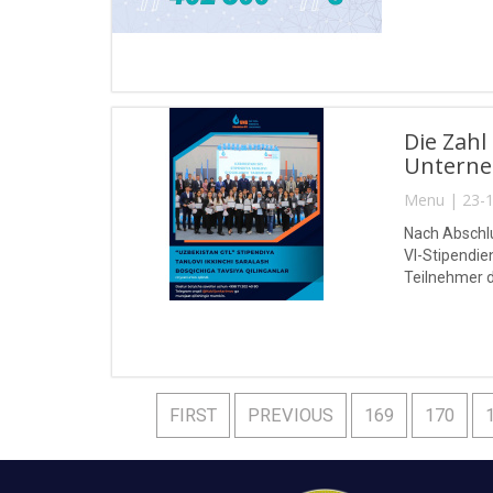
Die Zah
Unterne
Menu | 23-1
Nach Abschlu
VI-Stipendie
Teilnehmer 
FIRST
PREVIOUS
169
170