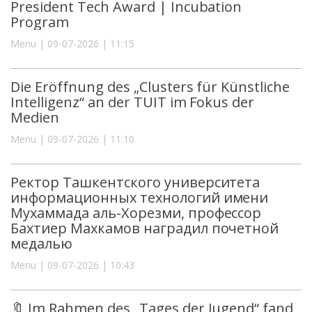
President Tech Award | Incubation
Program
Menu | 09-07-2026 | 11:15
Die Eröffnung des „Clusters für Künstliche
Intelligenz“ an der TUIT im Fokus der
Medien
Menu | 09-07-2026 | 11:10
Ректор Ташкентского университета
информационных технологий имени
Мухаммада аль-Хорезми, профессор
Бахтиер Махкамов наградил почетной
медалью
Menu | 09-07-2026 | 10:43
🔖 Im Rahmen des „Tages der Jugend“ fand