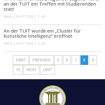
an der TUIT ein Treffen mit Studierenden
statt
Menu | 04-07-2026 | 11:45
An der TUIT wurde ein „Cluster für
Künstliche Intelligenz“ eröffnet
Menu | 04-07-2026 | 11:40
FIRST
PREVIOUS
5
6
7
8
9
10
NEXT
LAST