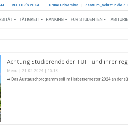
-44
RECTOR’S POKAL
Grüne Universität
Zentrum „Schritt in die Zu
RSITÄT
TÄTIGKEIT
RANKING
FÜR STUDENTEN
ABITURI
Achtung Studierende der TUIT und ihrer regi
Menu | 21-02-2024 | 15:18
➡️ Das Austauschprogramm soll im Herbstsemester 2024 an der süd