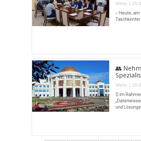
Menu | 20-0
✅Heute, am 1
Taschkenter
👥 Nehme
Speziali
Menu | 20-0
🔃 Im Rahme
„Datenwisse
und Lösungen