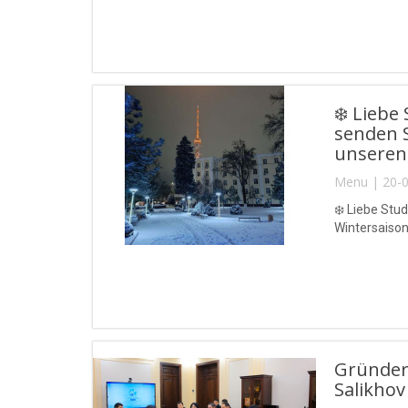
❄️ Liebe
senden S
unseren 
Menu | 20-0
❄️ Liebe Stu
Wintersaison
Gründer 
Salikhov