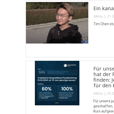
Ein kana
Menu | 21-0
Tim Chen stu
Für unse
hat der 
finden: 
für den 
Menu | 20-0
Für unsere j
geschaffen, 
Kurs aufgewe