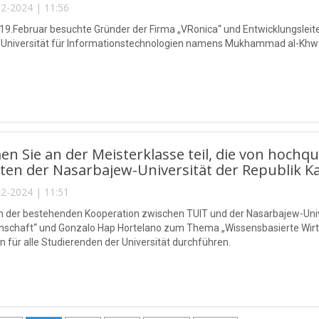
2-2024 | 11:56
9.Februar besuchte Gründer der Firma „VRonica“ und Entwicklungsleite
 Universität für Informationstechnologien namens Mukhammad al-Khw
n Sie an der Meisterklasse teil, die von hochqu
sten der Nasarbajew-Universität der Republik Ka
2-2024 | 11:51
n der bestehenden Kooperation zwischen TUIT und der Nasarbajew-Un
nschaft“ und Gonzalo Hap Hortelano zum Thema „Wissensbasierte Wirts
 für alle Studierenden der Universität durchführen.