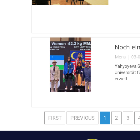
Noch ein
Menu | 03-0
Yahyoyeva Gu
Universität 
erzielt.
FIRST
PREVIOUS
1
2
3