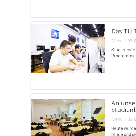
Das TUIT
Menu | 05-0
Studierende
Programmierw
An unse
Studien
Menu | 03-0
Heute wurde
blinde und 