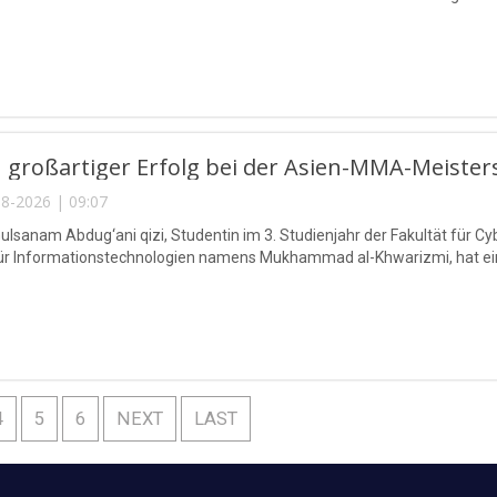
 großartiger Erfolg bei der Asien-MMA-Meister
8-2026 | 09:07
lsanam Abdug‘ani qizi, Studentin im 3. Studienjahr der Fakultät für Cy
für Informationstechnologien namens Mukhammad al-Khwarizmi, hat eine
4
5
6
NEXT
LAST