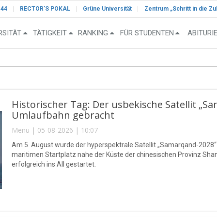
-44
RECTOR’S POKAL
Grüne Universität
Zentrum „Schritt in die Zu
RSITÄT
TÄTIGKEIT
RANKING
FÜR STUDENTEN
ABITURI
Historischer Tag: Der usbekische Satellit „S
Umlaufbahn gebracht
Menu | 05-08-2026 | 10:07
Am 5. August wurde der hyperspektrale Satellit „Samarqand-2028
maritimen Startplatz nahe der Küste der chinesischen Provinz S
erfolgreich ins All gestartet.