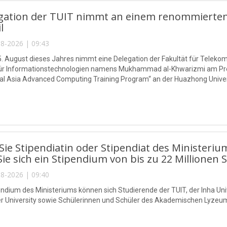
egation der TUIT nimmt an einem renommierten
l
8-2026 | 09:43
5. August dieses Jahres nimmt eine Delegation der Fakultät für Telek
 für Informationstechnologien namens Mukhammad al-Khwarizmi am P
l Asia Advanced Computing Training Program“ an der Huazhong Universi
ie Stipendiatin oder Stipendiat des Ministeriu
Sie sich ein Stipendium von bis zu 22 Millionen 
8-2026 | 09:40
endium des Ministeriums können sich Studierende der TUIT, der Inha Univ
r University sowie Schülerinnen und Schüler des Akademischen Lyzeu