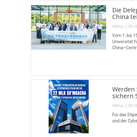
Die Del
China tei
Menu | 05-0
Vom 1. bis 1
Universität
China–Centra
Werden S
sichern 
Menu | 05-0
Für das Stip
und der Cybe